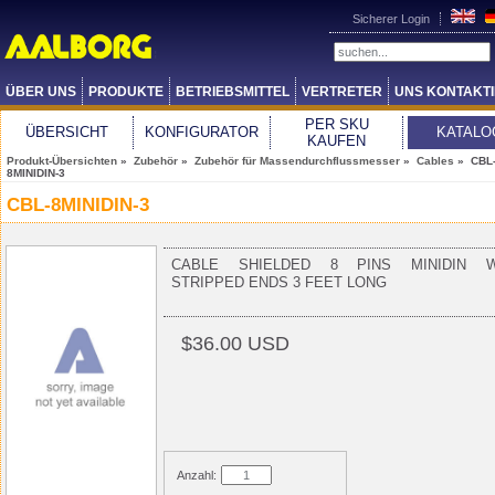
Sicherer Login
ÜBER UNS
PRODUKTE
BETRIEBSMITTEL
VERTRETER
UNS KONTAKT
PER SKU
ÜBERSICHT
KONFIGURATOR
KATALO
KAUFEN
Produkt-Übersichten
»
Zubehör
»
Zubehör für Massendurchflussmesser
»
Cables
» CBL
8MINIDIN-3
CBL-8MINIDIN-3
CABLE SHIELDED 8 PINS MINIDIN W
STRIPPED ENDS 3 FEET LONG
$36.00 USD
Anzahl: