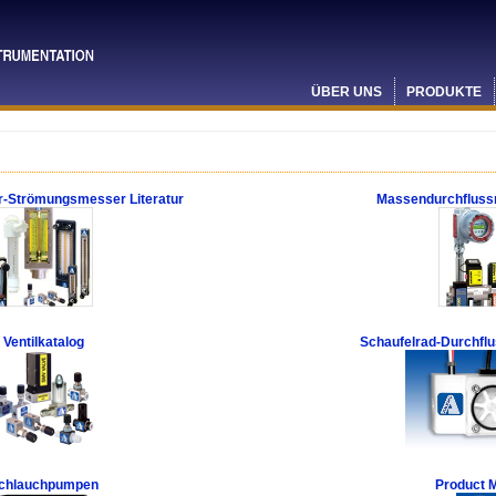
ÜBER UNS
PRODUKTE
-Strömungsmesser Literatur
Massendurchflussm
Ventilkatalog
Schaufelrad-Durchflu
chlauchpumpen
Product 