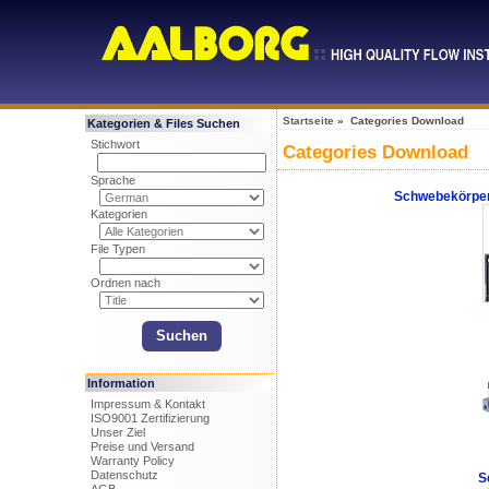
Startseite
» Categories Download
Kategorien & Files Suchen
Stichwort
Categories Download
Sprache
Schwebekörper
Kategorien
File Typen
Ordnen nach
Information
Impressum & Kontakt
ISO9001 Zertifizierung
Unser Ziel
Preise und Versand
Warranty Policy
Datenschutz
S