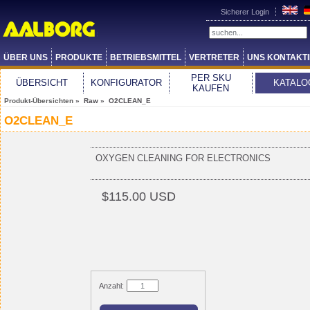
Sicherer Login
ÜBER UNS
PRODUKTE
BETRIEBSMITTEL
VERTRETER
UNS KONTAKT
PER SKU
ÜBERSICHT
KONFIGURATOR
KATALO
KAUFEN
Produkt-Übersichten
» Raw » O2CLEAN_E
O2CLEAN_E
OXYGEN CLEANING FOR ELECTRONICS
$115.00 USD
Anzahl: