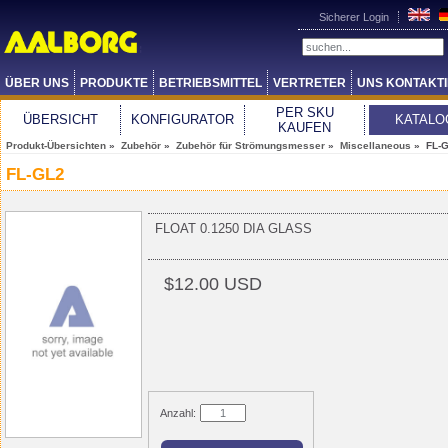
Sicherer Login
ÜBER UNS
PRODUKTE
BETRIEBSMITTEL
VERTRETER
UNS KONTAKT
PER SKU
ÜBERSICHT
KONFIGURATOR
KATALO
KAUFEN
Produkt-Übersichten
»
Zubehör
»
Zubehör für Strömungsmesser
»
Miscellaneous
» FL-
FL-GL2
FLOAT 0.1250 DIA GLASS
$12.00 USD
Anzahl: