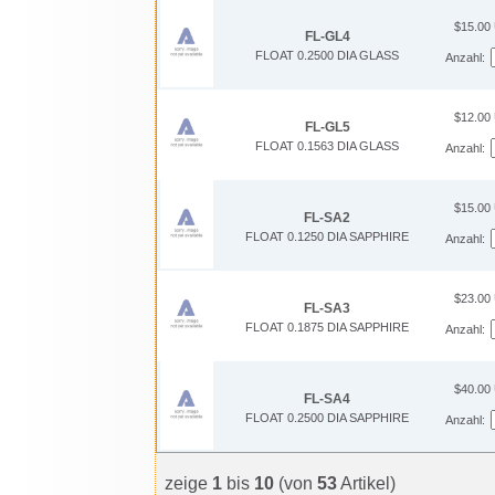
$15.00
FL-GL4
FLOAT 0.2500 DIA GLASS
Anzahl:
$12.00
FL-GL5
FLOAT 0.1563 DIA GLASS
Anzahl:
$15.00
FL-SA2
FLOAT 0.1250 DIA SAPPHIRE
Anzahl:
$23.00
FL-SA3
FLOAT 0.1875 DIA SAPPHIRE
Anzahl:
$40.00
FL-SA4
FLOAT 0.2500 DIA SAPPHIRE
Anzahl:
zeige
1
bis
10
(von
53
Artikel)