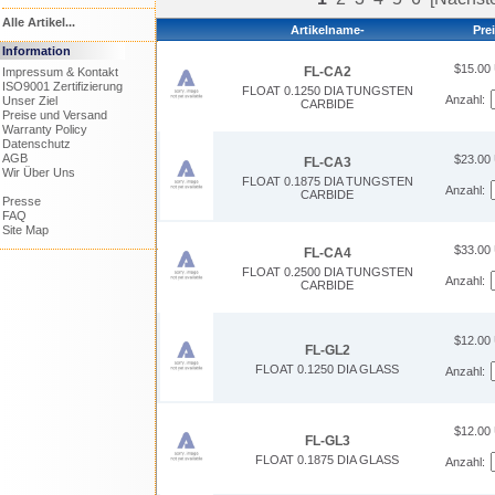
Alle Artikel...
Artikelname-
Pre
Information
$15.00
FL-CA2
Impressum & Kontakt
ISO9001 Zertifizierung
FLOAT 0.1250 DIA TUNGSTEN
Anzahl:
Unser Ziel
CARBIDE
Preise und Versand
Warranty Policy
Datenschutz
AGB
$23.00
FL-CA3
Wir Über Uns
FLOAT 0.1875 DIA TUNGSTEN
Anzahl:
CARBIDE
Presse
FAQ
Site Map
$33.00
FL-CA4
FLOAT 0.2500 DIA TUNGSTEN
Anzahl:
CARBIDE
$12.00
FL-GL2
FLOAT 0.1250 DIA GLASS
Anzahl:
$12.00
FL-GL3
FLOAT 0.1875 DIA GLASS
Anzahl: