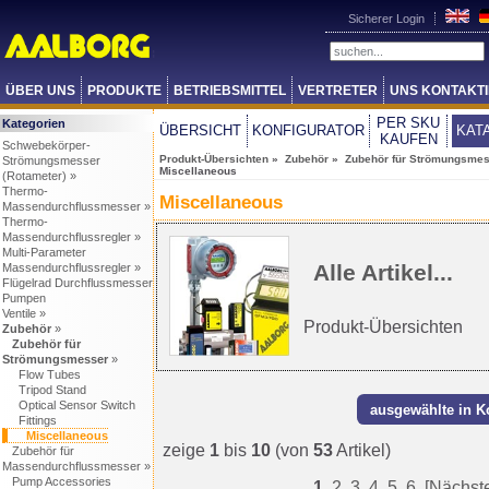
Sicherer Login
ÜBER UNS
PRODUKTE
BETRIEBSMITTEL
VERTRETER
UNS KONTAKT
PER SKU
Kategorien
ÜBERSICHT
KONFIGURATOR
KAT
KAUFEN
Schwebekörper-
Produkt-Übersichten
»
Zubehör
»
Zubehör für Strömungsme
Strömungsmesser
Miscellaneous
(Rotameter) »
Thermo-
Miscellaneous
Massendurchflussmesser »
Thermo-
Massendurchflussregler »
Multi-Parameter
Alle Artikel...
Massendurchflussregler »
Flügelrad Durchflussmesser
Pumpen
Ventile »
Produkt-Übersichten
Zubehör
»
Zubehör für
Strömungsmesser
»
Flow Tubes
Tripod Stand
Optical Sensor Switch
Fittings
Miscellaneous
zeige
1
bis
10
(von
53
Artikel)
Zubehör für
Massendurchflussmesser »
Pump Accessories
1
2
3
4
5
6
[Nächst