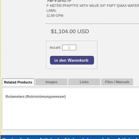
F6F-F14-01-TF
F-METER PFA/PTFE WITH VALVE 3/4" FNPT QMAX WATER
L/MIN;
11.89 GPM
$1,104.00 USD
Anzahl:
Images
Links
Files / Manuals
Related Products
Rotameters (Rohrströmungsmesser)