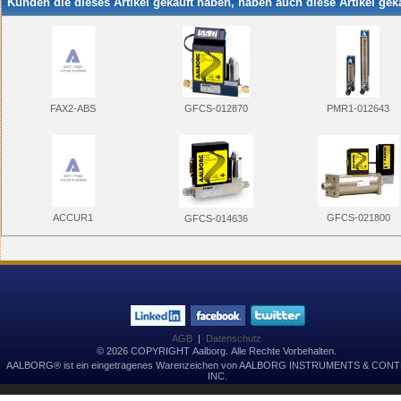
Kunden die dieses Artikel gekauft haben, haben auch diese Artikel geka
FAX2-ABS
PMR1-012643
GFCS-012870
GFCS-021800
ACCUR1
GFCS-014636
AGB
|
Datenschutz
© 2026 COPYRIGHT Aalborg. Alle Rechte Vorbehalten.
AALBORG® ist ein eingetragenes Warenzeichen von AALBORG INSTRUMENTS & CON
INC.