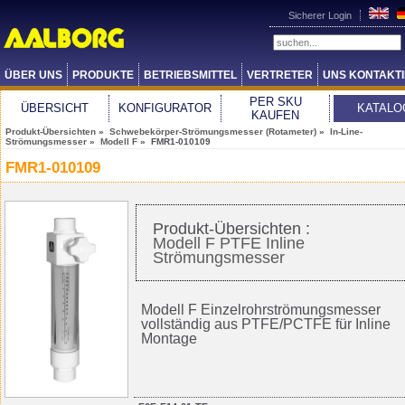
Sicherer Login
ÜBER UNS
PRODUKTE
BETRIEBSMITTEL
VERTRETER
UNS KONTAKT
PER SKU
ÜBERSICHT
KONFIGURATOR
KATALO
KAUFEN
Produkt-Übersichten
»
Schwebekörper-Strömungsmesser (Rotameter)
»
In-Line-
Strömungsmesser
»
Modell F
» FMR1-010109
FMR1-010109
Produkt-Übersichten :
Modell F PTFE Inline
Strömungsmesser
Modell F Einzelrohrströmungsmesser
vollständig aus PTFE/PCTFE für Inline
Montage