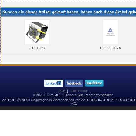
Kunden die dieses Artikel gekauft haben, haben auch diese Artikel geka
PS-TP-110NA
TPV1RP3
AGB
|
Datenschutz
© 2026 COPYRIGHT Aalborg. Alle Rechte Vorbehalten.
AALBORG® ist ein eingetragenes Warenzeichen von AALBORG INSTRUMENTS & CON
INC.