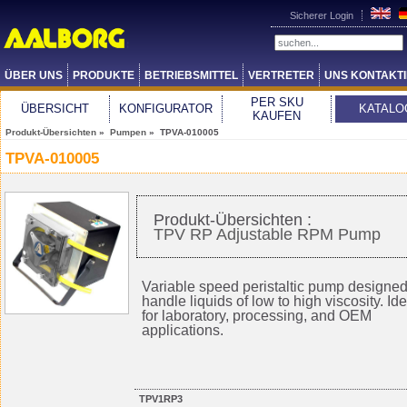
Sicherer Login
ÜBER UNS
PRODUKTE
BETRIEBSMITTEL
VERTRETER
UNS KONTAKT
PER SKU
ÜBERSICHT
KONFIGURATOR
KATALO
KAUFEN
Produkt-Übersichten
»
Pumpen
» TPVA-010005
TPVA-010005
Produkt-Übersichten :
TPV RP Adjustable RPM Pump
Variable speed peristaltic pump designed
handle liquids of low to high viscosity. Ide
for laboratory, processing, and OEM
applications.
TPV1RP3