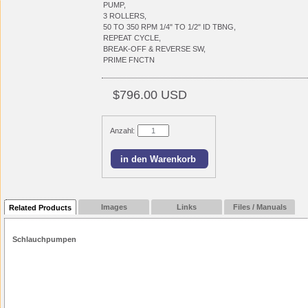
PUMP,
3 ROLLERS,
50 TO 350 RPM 1/4" TO 1/2" ID TBNG,
REPEAT CYCLE,
BREAK-OFF & REVERSE SW,
PRIME FNCTN
$796.00 USD
Anzahl:
Images
Links
Files / Manuals
Related Products
Schlauchpumpen