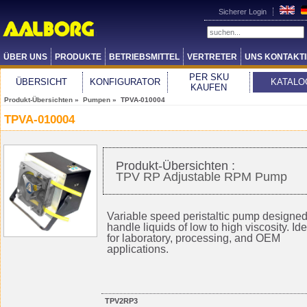
Sicherer Login
ÜBER UNS
PRODUKTE
BETRIEBSMITTEL
VERTRETER
UNS KONTAKT
PER SKU
ÜBERSICHT
KONFIGURATOR
KATALO
KAUFEN
Produkt-Übersichten
»
Pumpen
» TPVA-010004
TPVA-010004
Produkt-Übersichten :
TPV RP Adjustable RPM Pump
Variable speed peristaltic pump designed
handle liquids of low to high viscosity. Ide
for laboratory, processing, and OEM
applications.
TPV2RP3