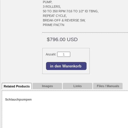
PUMP,
3 ROLLERS,
50 TO 350 RPM 7/16 TO 1/2" ID TBNG,
REPEAT CYCLE,
BREAK-OFF & REVERSE SW,
PRIME FNCTN
$796.00 USD
Anzahl:
Images
Links
Files / Manuals
Related Products
Schlauchpumpen