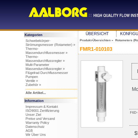
ÜBERSICHT
KONFIG
Kategorien
Produkt-Übersichten
»
Rotameters (R
Schwebekörper-
Strömungsmesser (Rotameter) »
FMR1-010103
Thermo-
Massendurchflussmesser »
Thermo-
Massendurchflussregler »
Multi-Parameter
Massendurchflussregler »
Flügelrad Durchflussmesser
Pumpen
Ventile »
Zubehör »
Mo
Alle Artikel...
Information
Impressum & Kontakt
ISO9001 Zertifizierung
F6D-
Unser Ziel
Preise und Versand
Warranty Policy
Datenschutz
AGB
$
Wir Über Uns