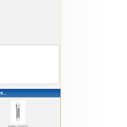
t...
FMR1-010101