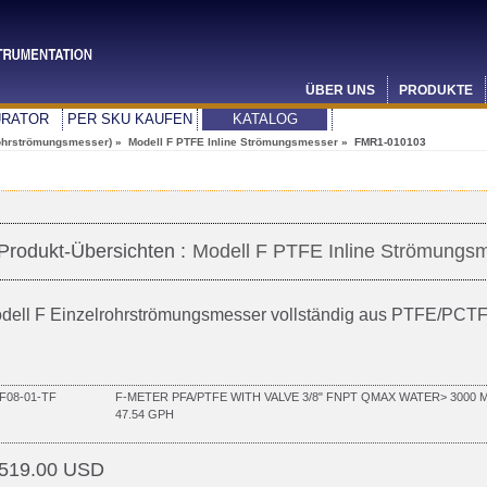
ÜBER UNS
PRODUKTE
URATOR
PER SKU KAUFEN
KATALOG
ohrströmungsmesser)
»
Modell F PTFE Inline Strömungsmesser
» FMR1-010103
Produkt-Übersichten :
Modell F PTFE Inline Strömungs
dell F Einzelrohrströmungsmesser vollständig aus PTFE/PCTFE
F08-01-TF
F-METER PFA/PTFE WITH VALVE 3/8" FNPT QMAX WATER> 3000 M
47.54 GPH
519.00 USD