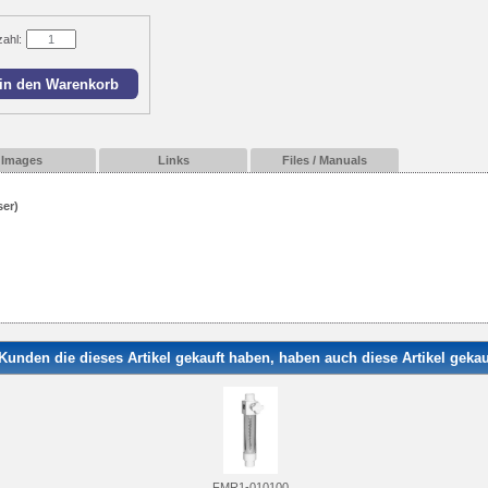
zahl:
Images
Links
Files / Manuals
er)
Kunden die dieses Artikel gekauft haben, haben auch diese Artikel gekauf
FMR1-010100