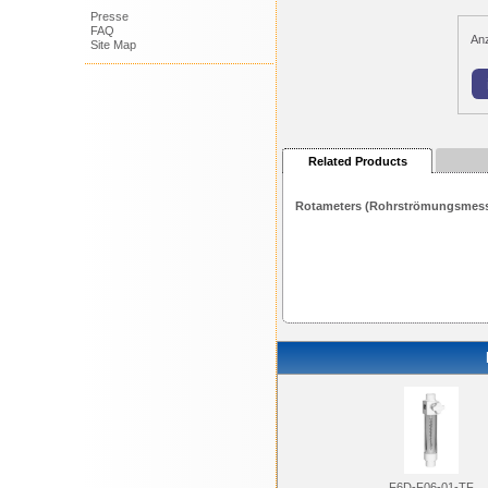
Presse
FAQ
An
Site Map
Related Products
Rotameters (Rohrströmungsmess
F6D-F06-01-TF