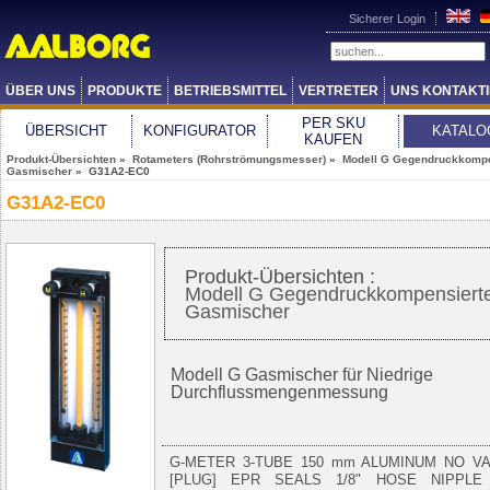
Sicherer Login
ÜBER UNS
PRODUKTE
BETRIEBSMITTEL
VERTRETER
UNS KONTAKT
PER SKU
ÜBERSICHT
KONFIGURATOR
KATALO
KAUFEN
Produkt-Übersichten
»
Rotameters (Rohrströmungsmesser)
»
Modell G Gegendruckkompe
Gasmischer
» G31A2-EC0
G31A2-EC0
Produkt-Übersichten :
Modell G Gegendruckkompensiert
Gasmischer
Modell G Gasmischer für Niedrige
Durchflussmengenmessung
G-METER 3-TUBE 150 mm ALUMINUM NO V
[PLUG] EPR SEALS 1/8" HOSE NIPPLE