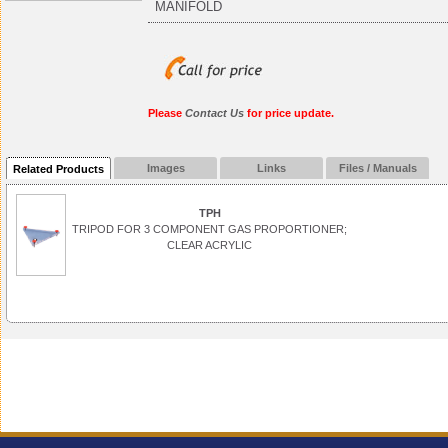
MANIFOLD
Please
Contact Us
for price update.
Images
Links
Files / Manuals
Related Products
TPH
TRIPOD FOR 3 COMPONENT GAS PROPORTIONER;
CLEAR ACRYLIC