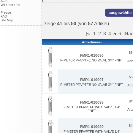
AGB
Wir Über Uns
Presse
FAQ
Site Map
zeige
41
bis
50
(von
57
Artikel)
[<
1
2
3
4
5
6
[Näc
Artikelname-
$8
FMR1-010096
F-METER PFA/PTFE NO VALVE 3/4" FNPT
Anz
$8
FMR1-010097
F-METER PFA/PTFE NO VALVE 3/4" FNPT
Anz
$4
FMR1-010098
F-METER PFA/PTFE WITH VALVE 1/4"
Anz
FNPT
$4
FMR1-010099
F-METER PFA/PTFE WITH VALVE 1/4"