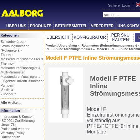
Sicherer Login
ÜBER UNS
PRODUKTE
BETRIEBSMITTEL
VERTRETER
UNS KONTA
PER SKU
Kategorien
ÜBERSICHT
KONFIGURATOR
KAUFEN
Schwebekörper-
Produkt-Übersichten
»
Rotameters (Rohrströmungsmesser)
Strömungsmesser
PTFE Inline Strömungsmesser
» Modell F PTFE Inline Strö
(Rotameter) »
Thermo-
Modell F PTFE Inline Strömungsmess
Massendurchflussmesser »
Thermo-
Massendurchflussregler »
Multi-Parameter
Massendurchflussregler »
Modell F PTFE
Flügelrad Durchflussmesser
Inline
Pumpen
Ventile »
Strömungsmes
Zubehör »
Alle Artikel...
Modell F
Information
Einzelrohrströmungsme
Impressum & Kontakt
vollständig aus
ISO9001 Zertifizierung
Unser Ziel
PTFE/PCTFE für Inline
Preise und Versand
Montage
Warranty Policy
Datenschutz