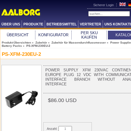
Sicherer Login
ÜBER UNS
PRODUKTE
BETRIEBSMITTEL
VERTRETER
UNS KONTAKT
PER SKU
ÜBERSICHT
KONFIGURATOR
KATALO
KAUFEN
Produkt-Übersichten
»
Zubehör
»
Zubehör für Massendurchflussmesser
»
Power Supplie
Battery Packs
» PS-XFM-230EU-2
PS-XFM-230EU-2
POWER SUPPLY XFM 230VAC CONTINEN
EUROPE PLUG 12 VDC WITH COMMUNICAT
INTERFACE BRANCH WITHOUT ANA
INTERFACE
$86.00 USD
Anzahl: