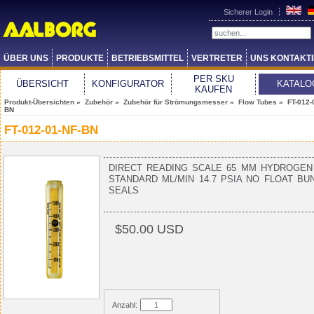
Sicherer Login
ÜBER UNS
PRODUKTE
BETRIEBSMITTEL
VERTRETER
UNS KONTAKT
PER SKU
ÜBERSICHT
KONFIGURATOR
KATALO
KAUFEN
Produkt-Übersichten
»
Zubehör
»
Zubehör für Strömungsmesser
»
Flow Tubes
» FT-012-
BN
FT-012-01-NF-BN
DIRECT READING SCALE 65 MM HYDROGEN
STANDARD ML/MIN 14.7 PSIA NO FLOAT BU
SEALS
$50.00 USD
Anzahl: