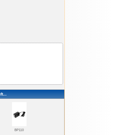
t...
BP110