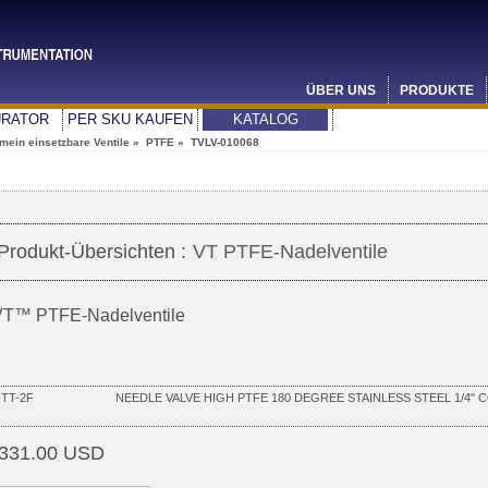
ÜBER UNS
PRODUKTE
URATOR
PER SKU KAUFEN
KATALOG
mein einsetzbare Ventile
»
PTFE
» TVLV-010068
Produkt-Übersichten :
VT PTFE-Nadelventile
T™ PTFE-Nadelventile
TT-2F
NEEDLE VALVE HIGH PTFE 180 DEGREE STAINLESS STEEL 1/4"
331.00 USD