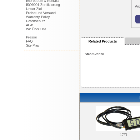
Impressum & Kontakt
ISO9001 Zertifizierung
An
Unser Ziel
Preise und Versand
Warranty Policy
Datenschutz
AGB
Wir Über Uns
Presse
FAQ
Related Products
Site Map
Stromventil
17/R