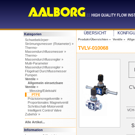
ÜBERSICHT
KONFIG
Kategorien
Produkt-Übersichten
»
Ventile
»
Allge
Schwebekörper-
Strömungsmesser (Rotameter) »
TVLV-010068
Thermo-
Massendurchflussmesser »
Thermo-
Massendurchflussregler »
Multi-Parameter
Massendurchflussregler »
Flügelrad Durchflussmesser
Pumpen
Ventile
»
Allgemein einsetzbare
CV
Ventile
»
Messing/Edelstahl
PTFE
Präzisionsregelventile »
Proportionales Magnetventil
Schrittschalt-Motorventil
VCH-
Intelligent Control Valve
Zubehör »
Alle Artikel...
$
Information