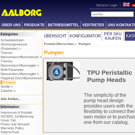
Sicherer Login
ÜBER UNS
PRODUKTE
BETRIEBSMITTEL
VERTRETER
UNS KONTAKT
PER SKU
Kategorien
ÜBERSICHT
KONFIGURATOR
KAT
KAUFEN
Schwebekörper-
Produkt-Übersichten
» Pumpen
Strömungsmesser
(Rotameter) »
Pumpen
Thermo-
Massendurchflussmesser »
Thermo-
Massendurchflussregler »
Multi-Parameter
TPU Peristaltic
Massendurchflussregler »
Pump Heads
Flügelrad Durchflussmesser
Pumpen
Ventile »
Zubehör »
The simplicity of the
Alle Artikel...
pump head design
provides users with the
Information
flexibility to connect thei
Impressum & Kontakt
own motor or to purcha
ISO9001 Zertifizierung
Unser Ziel
one from our catalog.
Preise und Versand
Warranty Policy
Datenschutz