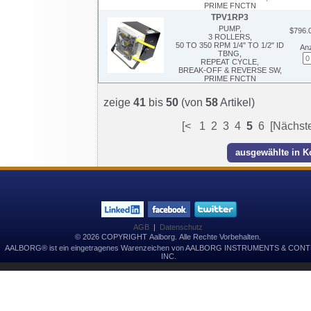
PRIME FNCTN
TPV1RP3
PUMP,
$796.
3 ROLLERS,
50 TO 350 RPM 1/4" TO 1/2" ID
Anz
TBNG,
REPEAT CYCLE,
BREAK-OFF & REVERSE SW,
PRIME FNCTN
zeige
41
bis
50
(von
58
Artikel)
[<
1
2
3
4
5
6
[Nächst
AGB
|
Datenschutz
© 2026 COPYRIGHT Aalborg. Alle Rechte Vorbehalten.
AALBORG® ist ein eingetragenes Warenzeichen von AALBORG INSTRUMENTS & CON
INC.