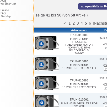
AGB
Wir Über Uns
Presse
FAQ
zeige
41
bis
50
(von
58
Artikel)
Site Map
[<
1
2
3
4
5
6
[Nächst
Artikelname-
Pr
TPUF-010003
$412.
TUBING PUMP,
4 ROLLERS,
Anz
FIXED SPEED MOTOR,
NOMINAL 50 RPM,
NO CONTROLS,
240VAC
$533.
TPUF-010004
Anz
TUBING PUMP,
10 ROLLERS FIXED SPEED
$533.
TPUF-010005
Anz
TUBING PUMP,
10 ROLLERS FIXED SPEED
$182.
TPUH-010001
Anz
PUMP HEAD 4-ROLLERS FOR
1/16" WALL