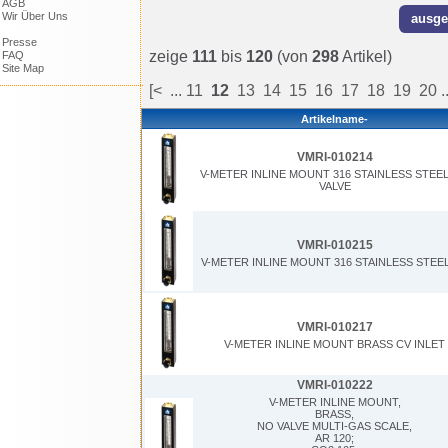
AGB
Wir Über Uns
Presse
zeige
111
bis
120
(von
298
Artikel)
FAQ
Site Map
[<
...
11
12
13
14
15
16
17
18
19
20
.
Artikelname-
VMRI-010214
V-METER INLINE MOUNT 316 STAINLESS STEE
VALVE
VMRI-010215
V-METER INLINE MOUNT 316 STAINLESS STEE
VMRI-010217
V-METER INLINE MOUNT BRASS CV INLET
VMRI-010222
V-METER INLINE MOUNT,
BRASS,
NO VALVE MULTI-GAS SCALE,
AR 120;