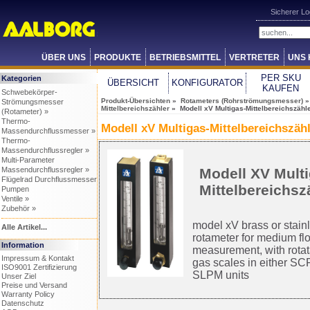
Sicherer L
ÜBER UNS
PRODUKTE
BETRIEBSMITTEL
VERTRETER
UNS 
PER SKU
Kategorien
ÜBERSICHT
KONFIGURATOR
KAUFEN
Schwebekörper-
Produkt-Übersichten
»
Rotameters (Rohrströmungsmesser)
Strömungsmesser
Mittelbereichszähler
» Modell xV Multigas-Mittelbereichszähl
(Rotameter) »
Thermo-
Modell xV Multigas-Mittelbereichszäh
Massendurchflussmesser »
Thermo-
Massendurchflussregler »
Multi-Parameter
Massendurchflussregler »
Modell XV Multi
Flügelrad Durchflussmesser
Mittelbereichsz
Pumpen
Ventile »
Zubehör »
model xV brass or stainl
Alle Artikel...
rotameter for medium fl
Information
measurement, with rotat
Impressum & Kontakt
gas scales in either SC
ISO9001 Zertifizierung
SLPM units
Unser Ziel
Preise und Versand
Warranty Policy
Datenschutz