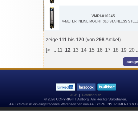
VMRI-010245
V-METER INLINE MOUNT 316 STAINLESS STEE
zeige
111
bis
120
(von
298
Artikel)
[<
...
11
12
13
14
15
16
17
18
19
20
.
AGB
|
Datenschutz
© 2026 COPYRIGHT Aalborg. Alle Rechte Vorbehalten.
AALBORG® ist ein eingetragenes Warenzeichen von AALBORG INSTRUMENTS & 