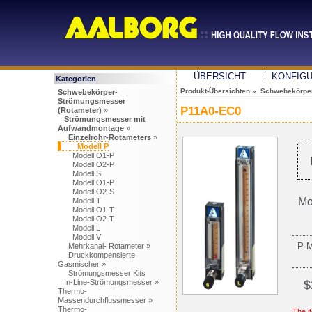
ÜBERSICHT
KONFIG
Kategorien
Produkt-Übersichten
»
Schwebekörper
Schwebekörper-
Strömungsmesser
P11A0-EC0
(Rotameter)
»
Strömungsmesser mit
Aufwandmontage
»
Einzelrohr-Rotameters
»
Modell P
Modell O1-P
Modell O2-P
Modell S
Modell O1-P
Modell O2-S
Mo
Modell T
Modell O1-T
Modell O2-T
Modell L
Modell V
P-
Mehrkanal- Rotameter »
Druckkompensierte
Gasmischer »
Strömungsmesser Kits
In-Line-Strömungsmesser »
$
Thermo-
Massendurchflussmesser »
Thermo-
The i