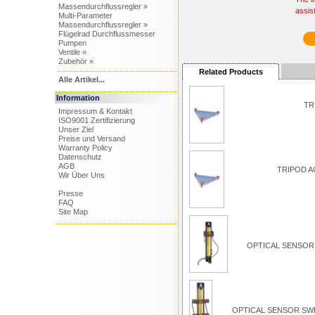
Massendurchflussregler »
assis
Multi-Parameter
Massendurchflussregler »
Flügelrad Durchflussmesser
Pumpen
Ventile »
Zubehör »
Related Products
Alle Artikel...
Information
TR
Impressum & Kontakt
ISO9001 Zertifizierung
Unser Ziel
Preise und Versand
Warranty Policy
Datenschutz
AGB
TRIPOD A
Wir Über Uns
Presse
FAQ
Site Map
OPTICAL SENSOR 
OPTICAL SENSOR SWI