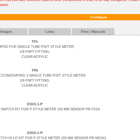
tance.
Configure
Images
Links
Files / Manuals
TP1
IPOD FOR SINGLE TUBE P/S/T STYLE METER;
1/8 FNPT FITTING;
CLEAR ACRYLIC
TP5
CCOMODATING 3 SINGLE TUBE P/S/T STYLE METER;
1/8 FNPT FITTING;
CLEAR ACRYLIC
OSV1-1-P
SWITCH KIT FOR P STYLE METER 150 MM SENSOR PR-F51N
OSV2-1-P
TCH HI-LO KIT FOR P STYLE METER 150 MM SENSOR PR-M51N1