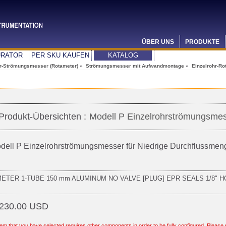
ÜBER UNS
PRODUKTE
URATOR
PER SKU KAUFEN
KATALOG
-Strömungsmesser (Rotameter)
»
Strömungsmesser mit Aufwandmontage
»
Einzelrohr-Ro
Produkt-Übersichten :
Modell P Einzelrohrströmungsme
dell P Einzelrohrströmungsmesser für Niedrige Durchflussm
METER 1-TUBE 150 mm ALUMINUM NO VALVE [PLUG] EPR SEALS 1/8" 
230.00 USD
tem that you have selected requires other components in order to be fully configured. Please r