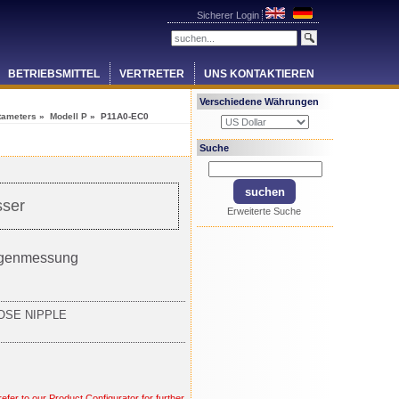
Sicherer Login
BETRIEBSMITTEL
VERTRETER
UNS KONTAKTIEREN
Verschiedene Währungen
tameters
»
Modell P
» P11A0-EC0
Suche
sser
Erweiterte Suche
engenmessung
HOSE NIPPLE
efer to our Product Configurator for further